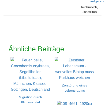
hangelt sich
Pflanzen in
Göttinger Wald
Teichmolch,
von einem
Wiesentümpel,
Lissotriton
Binsenhalm
Tripkenpfuhl,
vulgaris Syn.
zum nächsten,
Göttinger Wald
Triturus
Tripkenpfuhl,
vulgaris, Echte
Focus
Salamander
Stacking
(Salamandridae),
gerade zum
Luftholen
Ähnliche Beiträge
aufgetaucht
Zerstörung eines
Lebensraums
Migration durch
Klimawandel