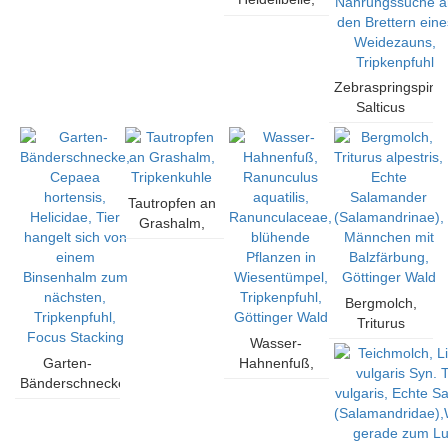
Göttingen,
Weibchen, im
Sympetrum
Deutschland
Netz, wickelt
vulgatum,
Beute ein
Libellulidae,
(Zikade),
Beute im Netz
Zebraspringspinn
Cheliceren,
einer
Salticus
Tripkenpfuhl,
Wespenspinne,
scenicus,
Göttingen,
Argiope
Springspinnen
Deutschland
bruenechii,
(Salticidae),
Araneidae,
Männchen auf
Morgentau,
Tautropfen an
Nahrungssuche
Tripkenkuhle
Grashalm,
an den
Göttingen,
Tripkenkuhle
Brettern eines
Deutschland
Weidezauns,
Tripkenpfuhl
Bergmolch,
Triturus
Wasser-
alpestris,
Garten-
Hahnenfuß,
Echte
Bänderschnecke,
Ranunculus
Salamander
Cepaea
aquatilis,
(Salamandrinae),
hortensis,
Ranunculaceae,
Männchen mit
Helicidae, Tier
blühende
Balzfärbung,