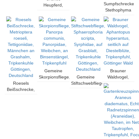
Mecostethus
Sumpfschrecke,
cyanea,
Heupferd,
grossus,
Stethophyma
Aeshnidae,
Tettigonia
Feldheuschrecken
grossum, syn.
Männchen, im
viridissima,
(Acrididae),
Mecostethus
Flug,
Tettigoniidae,
Männchen,
grossus,
Tripkenpfuhl,
weibliche
Tripkenpfuhl
Feldheuschrecke
Göttingen,
Larve in einem
(Acrididae),
Deutschland
der letzten
adultes Tier
Larvenstadien,
zwischen
Wiese Nähe
Seggenhalmen,
Tripkenpfuhl,
Tripkenpfuhl,
Göttinger Wald
Gemeine
Brauner
Göttinger Wald
Skorpionsfliege,
Gemeine
Waldvogel,
Roesels
Panorpa
Stiftschwebfliege,
Aphantopus
Beißschrecke,
communis,
Sphaerophoria
hyperantus,
Metrioptera
Panorpidae,
scripta,
seitlich auf
roeseli,
Weibchen, an
Syrphidae, auf
Diestelblüte,
Tettigoniidae,
Binsenstängel,
Grasblatt,
Tripkenpfuhl,
Männchen an
Tripkenpfuhl
Tripkenkuhle
Göttinger Wald
Grashalm,
Göttingen,
Tripkenkuhle
Deutschland
Göttingen,