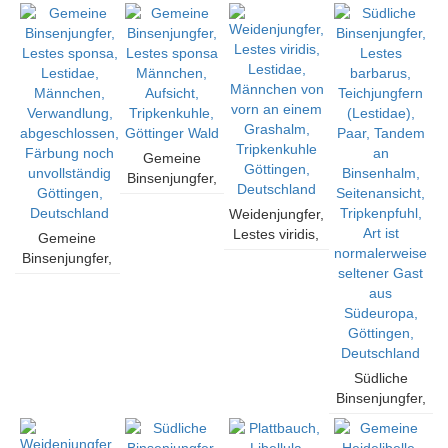
Larve,
sponsa,
Lestes
Lestes
Göttingen,
Lestidae,
sponsa,
sponsa,
Deutschland
Männchen,
Lestidae,
Lestidae,
Verwandlung,
Männchen,
Männchen,
Abdomen wird
Verwandlung,
Verwandlung,
herausgezogen,
aufpumpen
Abdomen wird
Göttingen,
der Flügel
gestreckt
Deutschland
Göttingen,
Göttingen,
Gemeine
Deutschland
Deutschland
Binsenjungfer,
Lestes sponsa
Weidenjungfer,
Männchen,
Lestes viridis,
Gemeine
Aufsicht,
Lestidae,
Binsenjungfer,
Tripkenkuhle,
Männchen von
Lestes
Göttinger Wald
vorn an einem
sponsa,
Grashalm,
Lestidae,
Tripkenkuhle
Männchen,
Göttingen,
Verwandlung,
Deutschland
abgeschlossen,
Südliche
Färbung noch
Binsenjungfer,
unvollständig
Lestes
Göttingen,
barbarus,