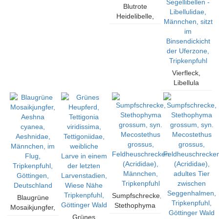
Blutrote
(Lestidae),
Heidelibelle,
Männchen
Sympetrum
eines
sanguineum,
Tandems, an
Segellibellen
Binsenhalm,
(Libellulidae),
von vorn,
Paar, Tandem
Tripkenpfuhl,
Vierfleck,
an Binsen,
Art ist
Libellula
Tripkenpfuhl,
normalerweise
quadrimaculata,
Göttingen,
seltener Gast
Segellibellen -
Deutschland
aus
Libellulidae,
Südeuropa,
Männchen,
Göttingen,
sitzt im
Deutschland
Binsendickicht
der Uferzone,
Tripkenpfuhl
Sumpfschrecke,
Blaugrüne
Stethophyma
Mosaikjungfer,
grossum, syn.
Aeshna
Grünes