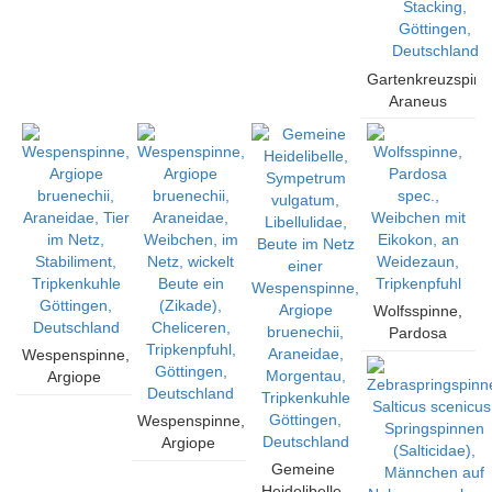
Deutschland
Gartenkreuzspinn
Araneus
diadematus,
Echte
Radnetzspinnen
(Araneidae),
Weibchen, im
Netz,
Tautropfen,
Tripkenpfuhl,
Focus
Wolfsspinne,
Stacking,
Pardosa
Göttingen,
Wespenspinne,
spec.,
Deutschland
Argiope
Weibchen mit
bruenechii,
Eikokon, an
Araneidae,
Wespenspinne,
Weidezaun,
Tier im Netz,
Argiope
Tripkenpfuhl
Stabiliment,
bruenechii,
Gemeine
Tripkenkuhle
Araneidae,
Heidelibelle,