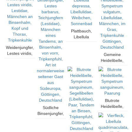
Deutschland
Teichjungfern
(Lestidae),
Paar, Tandem
an
Binsenhalm,
Plattbauch,
Seitenansicht,
Libellula
Tripkenpfuhl,
depressa,
Art ist
Weidenjungfer,
Libellulidae,
normalerweise
Lestes viridis,
Weibchen,
Gemeine
seltener Gast
Lestidae,
Sonnenbad
Heidelibelle,
aus
Männchen an
Sympetrum
Südeuropa,
Binsenhalm,
vulgatum,
Göttingen,
Kopf und
Libellulidae,
Deutschland
Thorax,
Männchen, im
Tripkenkuhle
Gras,
Tripkenkuhle
Blutrote
Göttingen,
Heidelibelle,
Südliche
Deutschland
Sympetrum
Binsenjungfer,
sanguineum,
Lestes
Paarung
barbarus,
Teichjungfern