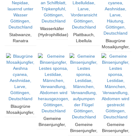
Wasserkäfer
Stabwanze,
(Hydrophillidae),
Plattbauch,
Ranatra
Art unbekannt,
Libellula
Blaugrüne
linearis,
an Schilfblatt,
depressa,
Mosaikjungfer,
Nepidae,
Tripkenpfuhl,
Libellulidae,
Aeshna
lauernd unter
Göttingen,
Larve,
cyanea,
Wasser
Deutschland
Vorderansicht
Aeshnidae,
Göttingen,
Göttingen,
Larve,
Deutschland
Deutschland
Häutung,
Göttingen,
Deutschland
Blaugrüne
Mosaikjungfer,
Aeshna
Gemeine
cyanea,
Binsenjungfer,
Gemeine
Gemeine
Aeshnidae,
Lestes
Binsenjungfer,
Binsenjungfer,