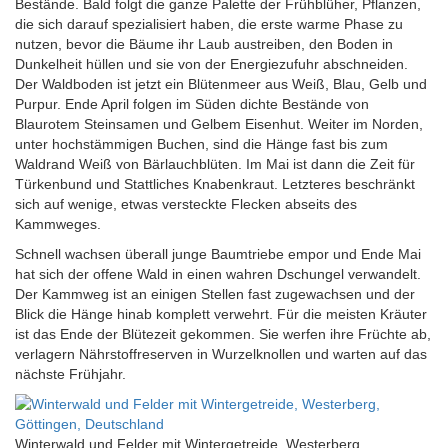
Bestände. Bald folgt die ganze Palette der Frühblüher, Pflanzen,
die sich darauf spezialisiert haben, die erste warme Phase zu
nutzen, bevor die Bäume ihr Laub austreiben, den Boden in
Dunkelheit hüllen und sie von der Energiezufuhr abschneiden.
Der Waldboden ist jetzt ein Blütenmeer aus Weiß, Blau, Gelb und
Purpur. Ende April folgen im Süden dichte Bestände von
Blaurotem Steinsamen und Gelbem Eisenhut. Weiter im Norden,
unter hochstämmigen Buchen, sind die Hänge fast bis zum
Waldrand Weiß von Bärlauchblüten. Im Mai ist dann die Zeit für
Türkenbund und Stattliches Knabenkraut. Letzteres beschränkt
sich auf wenige, etwas versteckte Flecken abseits des
Kammweges.
Schnell wachsen überall junge Baumtriebe empor und Ende Mai
hat sich der offene Wald in einen wahren Dschungel verwandelt.
Der Kammweg ist an einigen Stellen fast zugewachsen und der
Blick die Hänge hinab komplett verwehrt. Für die meisten Kräuter
ist das Ende der Blütezeit gekommen. Sie werfen ihre Früchte ab,
verlagern Nährstoffreserven in Wurzelknollen und warten auf das
nächste Frühjahr.
Winterwald und Felder mit Wintergetreide, Westerberg,