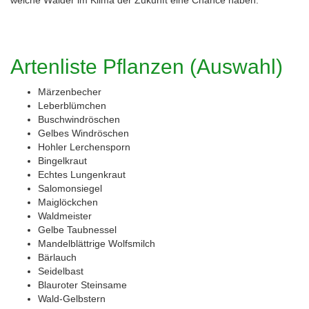
welche Wälder im Klima der Zukunft eine Chance haben.
Artenliste Pflanzen (Auswahl)
Märzenbecher
Leberblümchen
Buschwindröschen
Gelbes Windröschen
Hohler Lerchensporn
Bingelkraut
Echtes Lungenkraut
Salomonsiegel
Maiglöckchen
Waldmeister
Gelbe Taubnessel
Mandelblättrige Wolfsmilch
Bärlauch
Seidelbast
Blauroter Steinsame
Wald-Gelbstern