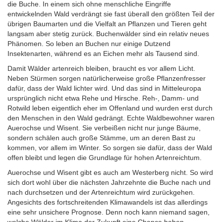
die Buche. In einem sich ohne menschliche Eingriffe
entwickelnden Wald verdrängt sie fast überall den größten Teil der
übrigen Baumarten und die Vielfalt an Pflanzen und Tieren geht
langsam aber stetig zurück. Buchenwälder sind ein relativ neues
Phänomen. So leben an Buchen nur einige Dutzend
Insektenarten, während es an Eichen mehr als Tausend sind.
Damit Wälder artenreich bleiben, braucht es vor allem Licht.
Neben Stürmen sorgen natürlicherweise große Pflanzenfresser
dafür, dass der Wald lichter wird. Und das sind in Mitteleuropa
ursprünglich nicht etwa Rehe und Hirsche. Reh-, Damm- und
Rotwild leben eigentlich eher im Offenland und wurden erst durch
den Menschen in den Wald gedrängt. Echte Waldbewohner waren
Auerochse und Wisent. Sie verbeißen nicht nur junge Bäume,
sondern schälen auch große Stämme, um an deren Bast zu
kommen, vor allem im Winter. So sorgen sie dafür, dass der Wald
offen bleibt und legen die Grundlage für hohen Artenreichtum.
Auerochse und Wisent gibt es auch am Westerberg nicht. So wird
sich dort wohl über die nächsten Jahrzehnte die Buche nach und
nach durchsetzen und der Artenreichtum wird zurückgehen.
Angesichts des fortschreitenden Klimawandels ist das allerdings
eine sehr unsichere Prognose. Denn noch kann niemand sagen,