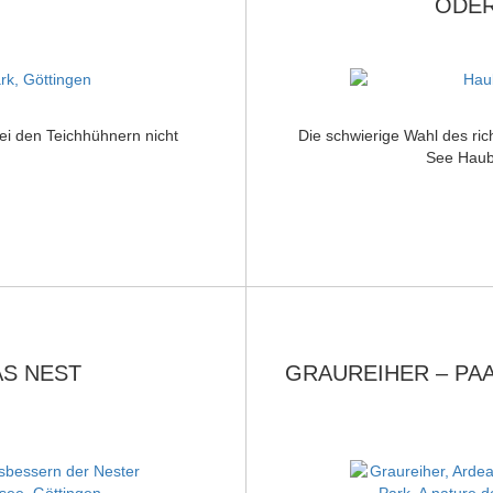
ODER
bei den Teichhühnern nicht
Die schwierige Wahl des ric
See Haube
AS NEST
GRAUREIHER – PA